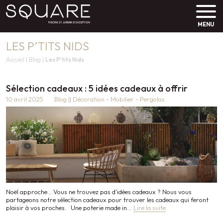
MENU
LES P’TITS NIDS
Accueil
|
Blog
|
Les P'tits Nids
Sélection cadeaux : 5 idées cadeaux à offrir
10 avril 2025
Blog
||
Décoration - Mobilier - Pergolas
Noël approche… Vous ne trouvez pas d'idées cadeaux ? Nous vous
partageons notre sélection cadeaux pour trouver les cadeaux qui feront
plaisir à vos proches. Une poterie made in…
Lire la suite