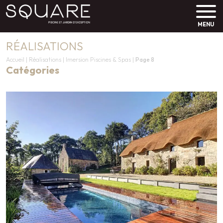
MENU
RÉALISATIONS
Accueil
|
Réalisations
|
Imersion Piscines & Spas
|
Page 8
Catégories