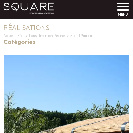
MENU
RÉALISATIONS
Accueil
|
Réalisations
|
Imersion Piscines & Spas
|
Page 6
Catégories