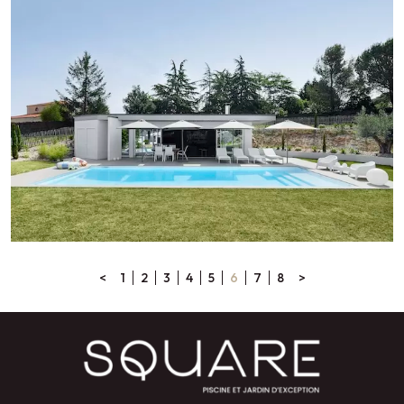
<
1
2
3
4
5
6
7
8
>